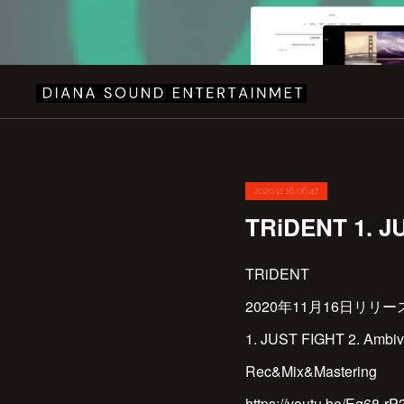
2020.11.16 06:47
TRiDENT 1. JU
TRiDENT
2020年11月16日リリー
1. JUST FIGHT 2. Ambiva
Rec&Mix&Mastering
https://youtu.be/Eq68-r