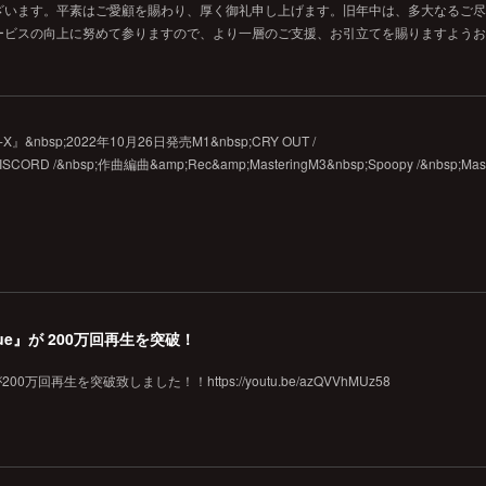
ざいます。平素はご愛顧を賜わり、厚く御礼申し上げます。旧年中は、多大なるご尽
ービスの向上に努めて参りますので、より一層のご支援、お引立てを賜りますようお
『D-X』&nbsp;2022年10月26日発売M1&nbsp;CRY OUT /
DISCORD /&nbsp;作曲編曲&amp;Rec&amp;MasteringM3&nbsp;Spoopy /&nbsp;Mas
tinue』が 200万回再生を突破！
e』が200万回再生を突破致しました！！https://youtu.be/azQVVhMUz58