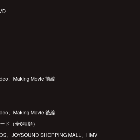
VD
eo、Making Movie 前編
eo、Making Movie 後編
ード（全8種類）
DS、JOYSOUND SHOPPING MALL、HMV