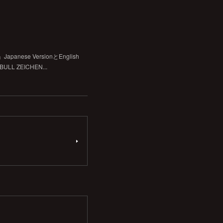
anese VersionとEnglish
 ZEICHEN...