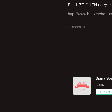
BULL ZEICHEN 88
http://www.bullzeichen8
SHINGOMAN
(
2
)
Diana So
SOUND PRO
フォロ