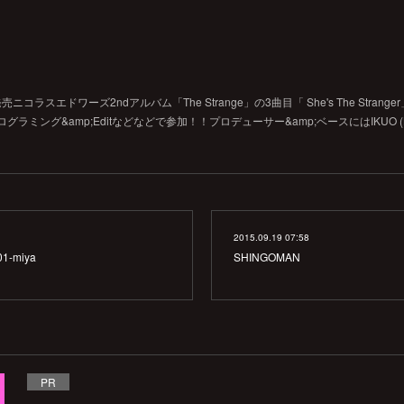
ニコラスエドワーズ2ndアルバム「The Strange」の3曲目「 She's The Stranger」Jap
ログラミング&amp;Editなどなどで参加！！プロデューサー&amp;ベースにはIKUO (BULL
2015.09.19 07:58
1-miya
SHINGOMAN
PR